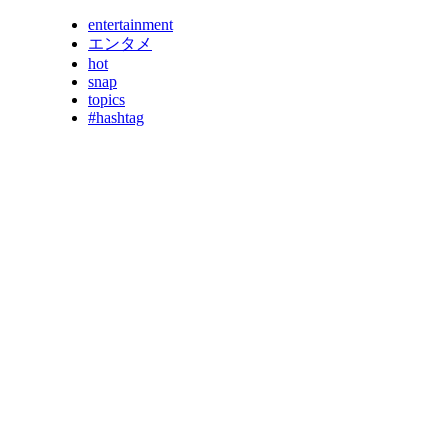
entertainment
エンタメ
hot
snap
topics
#hashtag