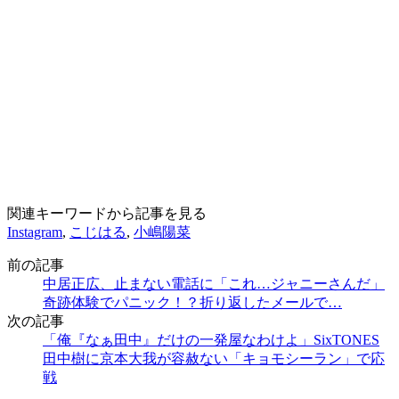
関連キーワードから記事を見る
Instagram
,
こじはる
,
小嶋陽菜
前の記事
中居正広、止まない電話に「これ…ジャニーさんだ」
奇跡体験でパニック！？折り返したメールで…
次の記事
「俺『なぁ田中』だけの一発屋なわけよ」SixTONES
田中樹に京本大我が容赦ない「キョモシーラン」で応
戦