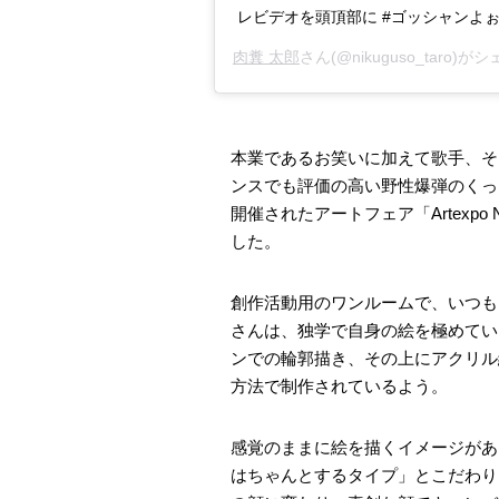
レビデオを頭頂部に #ゴッシャンよぉ❤
肉糞 太郎
さん(@nikuguso_taro)
本業であるお笑いに加えて歌手、そ
ンスでも評価の高い野性爆弾のくっ
開催されたアートフェア「Artexpo
した。
創作活動用のワンルームで、いつも
さんは、独学で自身の絵を極めてい
ンでの輪郭描き、その上にアクリル
方法で制作されているよう。
感覚のままに絵を描くイメージがあ
はちゃんとするタイプ」とこだわり