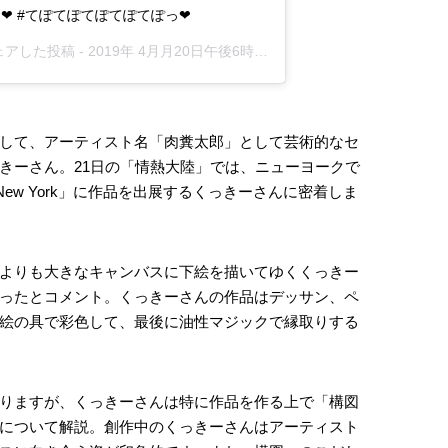
︎ #てぽてぽてぽてぽてぽっ❤︎
がシェアした投稿 -
2019年 4月月20日午後6時34分PDT
して、アーティスト名「肉糞太郎」として芸術的なセ
きーさん。21日の「情熱大陸」では、ニューヨークで
 New York」に作品を出展するくっきーさんに密着しま
よりも大きなキャンバスに下絵を描いてゆくくっきー
ったとコメント。くっきーさんの作品はデッサン、ペ
絵の具で彩色して、最後に油性マジックで縁取りする
りますが、くっきーさんは特に作品を作る上で「構図
について解説。創作中のくっきーさんはアーティスト