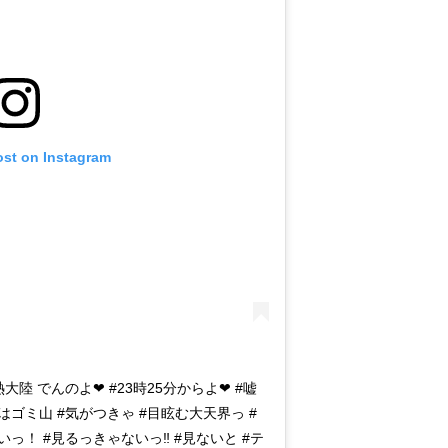
ost on Instagram
大陸 でんのよ❤︎ #23時25分からよ❤︎ #嘘
はゴミ山 #気がつきゃ #目眩む大天界っ #
いっ！ #見るっきゃないっ‼️ #見ないと #テ