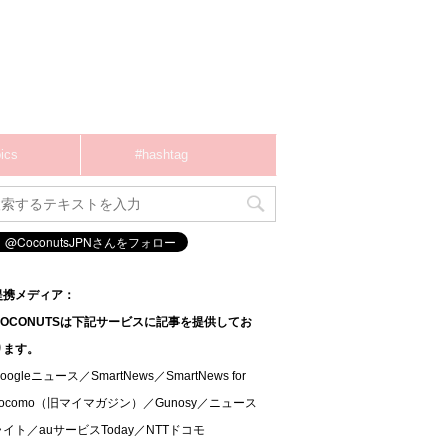
ics
#hashtag
提携メディア：
COCONUTSは下記サービスに記事を提供してお
ります。
oogleニュース／SmartNews／SmartNews for
docomo（旧マイマガジン）／Gunosy／ニュース
ライト／auサービスToday／NTTドコモ