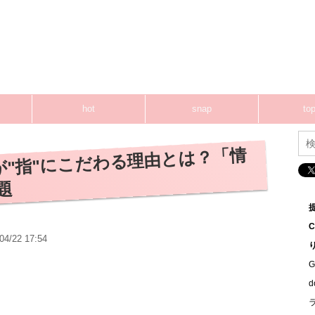
hot
snap
top
が"指"にこだわる理由とは？「情
題
04/22 17:54
G