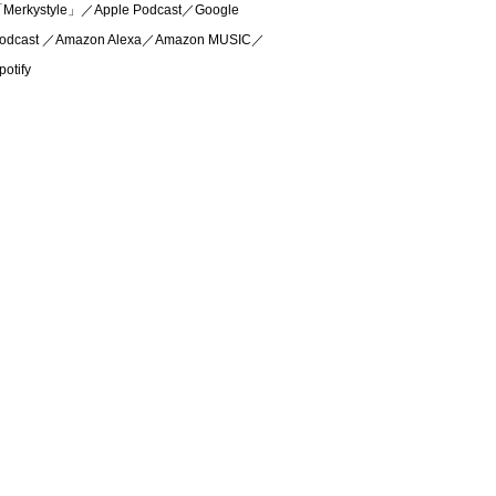
Merkystyle」／Apple Podcast／Google
odcast ／Amazon Alexa／Amazon MUSIC／
potify