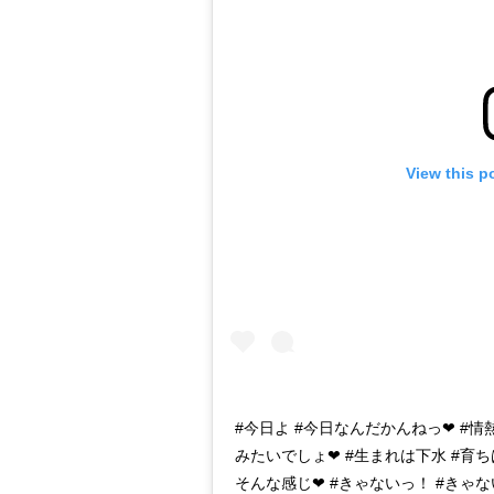
View this p
#今日よ #今日なんだかんねっ❤︎ #情熱
みたいでしょ❤︎ #生まれは下水 #育ち
そんな感じ❤︎ #きゃないっ！ #きゃな