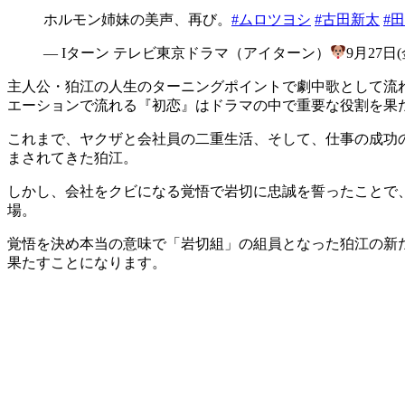
ホルモン姉妹の美声、再び。
#ムロツヨシ
#古田新太
#
— Iターン テレビ東京ドラマ（アイターン）
9月27日
主人公・狛江の人生のターニングポイントで劇中歌として流
エーションで流れる『初恋』はドラマの中で重要な役割を果
これまで、ヤクザと会社員の二重生活、そして、仕事の成功
まされてきた狛江。
しかし、会社をクビになる覚悟で岩切に忠誠を誓ったことで
場。
覚悟を決め本当の意味で「岩切組」の組員となった狛江の新
果たすことになります。