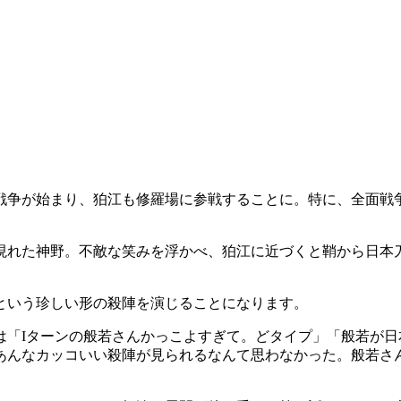
面戦争が始まり、狛江も修羅場に参戦することに。特に、全面戦
現れた神野。不敵な笑みを浮かべ、狛江に近づくと鞘から日本
という珍しい形の殺陣を演じることになります。
は「Iターンの般若さんかっこよすぎて。どタイプ」「般若が
あんなカッコいい殺陣が見られるなんて思わなかった。般若さ