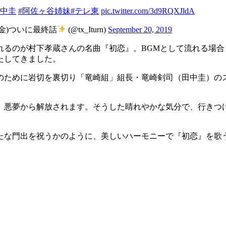
田中圭
#阿佐ヶ谷姉妹
#テレ東
pic.twitter.com/3d9RQXJldA
(金)ついに最終話
(@tx_Iturn)
September 20, 2019
れるのが村下孝蔵さんの名曲『初恋』。BGMとして流れる場
たしてきました。
のために岩切を裏切り「竜崎組」組長・竜崎剣司（田中圭）の
、悪夢から解放されます。そうした晴れやかな気分で、行きつ
たな門出を祝うかのように、美しいハーモニーで『初恋』を歌う