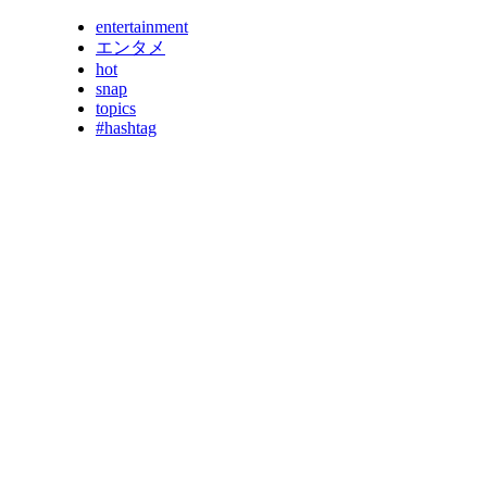
entertainment
エンタメ
hot
snap
topics
#hashtag