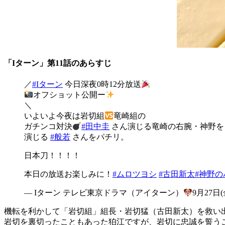
「Iターン」第11話のあらすじ
／
#Iターン
今日深夜0時12分放送
オフショット公開ー
＼
いよいよ今夜は岩切組
竜崎組の
ガチンコ対決
#田中圭
さん演じる竜崎の右腕・神野を
演じる
#般若
さんをパチリ。
日本刀！！！！
本日の放送お楽しみに！
#ムロツヨシ
#古田新太
#神野
— Iターン テレビ東京ドラマ（アイターン）
9月27日
機転を利かして「岩切組」組長・岩切猛（古田新太）を救い
岩切を裏切ったこともあった狛江ですが、岩切に忠誠を誓う