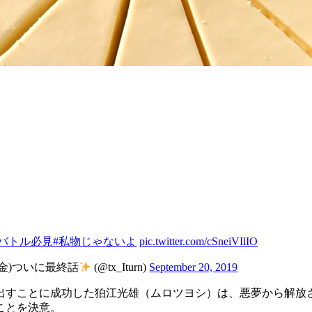
のバトル必見
#私物じゃないよ
pic.twitter.com/cSneiVIlIO
(金)ついに最終話
(@tx_Iturn)
September 20, 2019
出すことに成功した狛江光雄（ムロツヨシ）は、悪夢から解放
ことを決意。