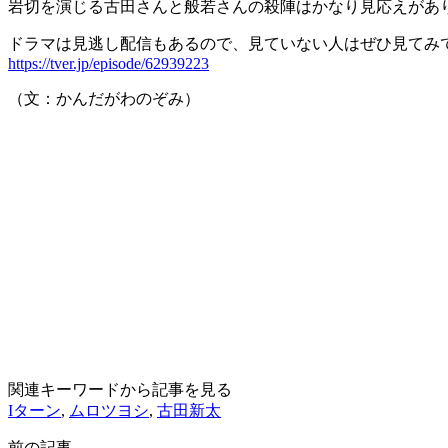
岩切を演じる古田さんと般若さんの殺陣はかなり見応えがあ
ドラマは見逃し配信もあるので、見ていない人はぜひ見てみ
https://tver.jp/episode/62939223
（文：かんだがわのぞみ）
関連キーワードから記事を見る
Iターン
,
ムロツヨシ
,
古田新太
前の記事