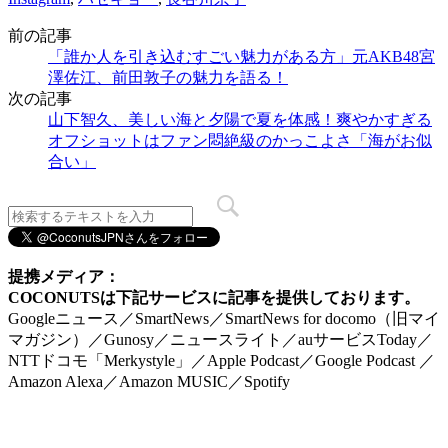
前の記事
「誰か人を引き込むすごい魅力がある方」元AKB48宮
澤佐江、前田敦子の魅力を語る！
次の記事
山下智久、美しい海と夕陽で夏を体感！爽やかすぎる
オフショットはファン悶絶級のかっこよさ「海がお似
合い」
提携メディア：
COCONUTSは下記サービスに記事を提供しております。
Googleニュース／SmartNews／SmartNews for docomo（旧マイ
マガジン）／Gunosy／ニュースライト／auサービスToday／
NTTドコモ「Merkystyle」／Apple Podcast／Google Podcast ／
Amazon Alexa／Amazon MUSIC／Spotify