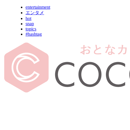
entertainment
エンタメ
hot
snap
topics
#hashtag