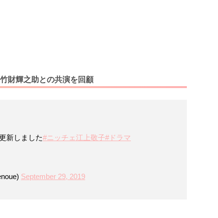
竹財輝之助との共演を回顧
を更新しました
#ニッチェ江上敬子
#ドラマ
noue)
September 29, 2019