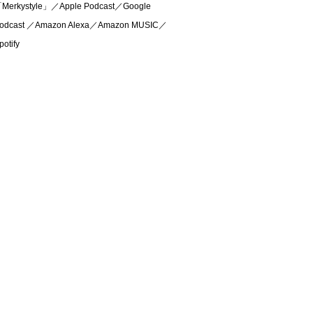
Merkystyle」／Apple Podcast／Google
odcast ／Amazon Alexa／Amazon MUSIC／
potify