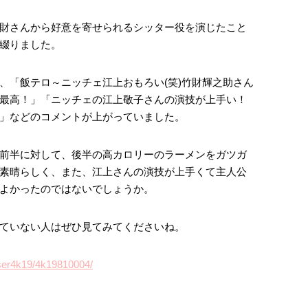
財さんから好意を寄せられるシッター役を演じたこと
綴りました。
、「飯テロ～ニッチェ江上おもろい(笑)竹財輝之助さん
最高！」「ニッチェの江上敬子さんの演技が上手い！
」などのコメントが上がっていました。
前半に対して、後半の高カロリーのラーメンをガツガ
素晴らしく、また、江上さんの演技が上手くて主人公
よかったのではないでしょうか。
ていない人はぜひ見てみてくださいね。
a/ser4k19/4k19810004/