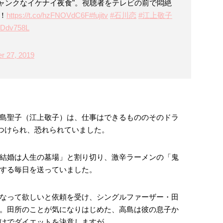
ャンクなイケナイ夜食"。視聴者をテレビの前で悶絶
！
https://t.co/hzFNOVdC6F
#fujitv
#石川恋
#江上敬子
bIDdv758L
r 27, 2019
島聖子（江上敬子）は、仕事はできるもののそのドラ
をつけられ、恐れられていました。
結婚は人生の墓場」と割り切り、激辛ラーメンの「鬼
する毎日を送っていました。
なって欲しいと依頼を受け、シングルファーザー・田
。田所のことが気になりはじめた、高島は彼の息子か
けでダイエットを決意しますが…。