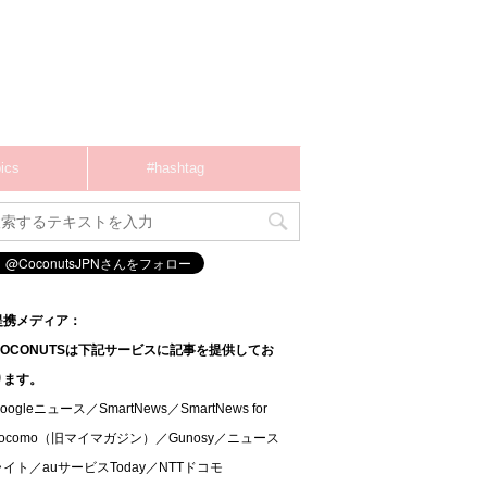
ics
#hashtag
提携メディア：
COCONUTSは下記サービスに記事を提供してお
ります。
oogleニュース／SmartNews／SmartNews for
docomo（旧マイマガジン）／Gunosy／ニュース
ライト／auサービスToday／NTTドコモ