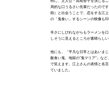
特に、主人公・高島聖子を演じるニ
局的な口うるさい先輩だったのです
助）と出会うことで、恋をする江上
の「鬼食い」するシーンの映像も印
辛さにしびれながらもラーメンを口
しそうに見えるところが素晴らしい
他にも、「平凡な日常とはあいまじ
飯食い鬼、地獄の"鬼マリア"」な
で笑えます。江上さんの表情と名言
ていました。