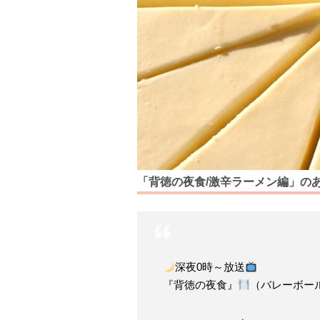
「背徳の夜食/激辛ラーメン編」の
深夜0時～放送
『背徳の夜食』
（バレーボー