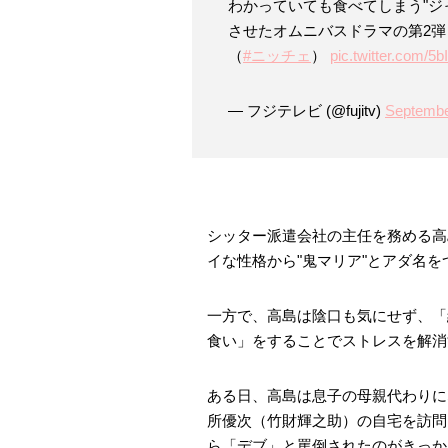
わかっていても食べてしまう"ジ
させたオムニバスドラマの第2弾
（
#ニッチェ
）
pic.twitter.com/5
— フジテレビ (@fujitv)
Septembe
シッター派遣会社の主任を務める高
イな性格から"鬼マリア"とアダ名
一方で、高島は陰口も気にせず、「
食い」をすることでストレスを解消
ある日、高島は息子の母親代わりに
所優次（竹財輝之助）の自宅を訪問
ら「デブ」と罵倒されたのがきっか