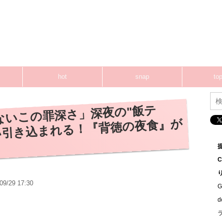
hot
snap
top
ないこの罪深さ」深夜の"飯テ
い引き込まれる！『背徳の夜食』が
09/29 17:30
G