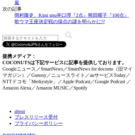
嵐
次の記事
岡村隆史、King gnu井口理『2点』熊田曜子『100点』
歌ウマ王座決定戦の採点の謎を明らかに!?
提携メディア：
COCONUTSは下記サービスに記事を提供しております。
Googleニュース／SmartNews／SmartNews for docomo（旧マイ
マガジン）／Gunosy／ニュースライト／auサービスToday／
NTTドコモ「Merkystyle」／Apple Podcast／Google Podcast ／
Amazon Alexa／Amazon MUSIC／Spotify
about
プレスリリース受付
プライバシーポリシー