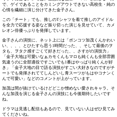
で、ゲイであることをカミングアウトできない高校生・純の
心情を繊細に演じ分けてきた金子さん。
この「チート」でも、推しのTシャツを着て推しのアイドル
を全力で応援する姿など振り切った演じを見せていて、カメ
レオン俳優っぷりを発揮しています。
金子さんの演技に、ネット上には「ポンコツ加茂くんかわい
い、、、、とひたすら思う1時間だった、、そして最後のヲ
タも、ヲタク感すごくて好きだった、、さすがの演技力」
「金子大地は可愛いなぁカモくんもマロも純くんも全部雰囲
気違うのに全部適役ですごいでも1番はやっぱり純くんが好
き」「金子大地の目で語る演技がすごい大好きなのですがチ
ートでも発揮されててしんどいし青スーツがもはやコナンく
んで可愛い」などのコメントが上がっています。
加茂は間が抜けているけどどこか憎めない愛されキャラ。そ
んな加茂を演じる金子さんの演技にも今後期待したいです
ね。
ドラマは見逃し配信もあるので、見ていない人はぜひ見てみ
てくださいね。