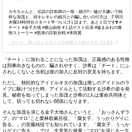
カモちゃんと、伝説の詐欺師の一味・細川‼️✨ 嘘が大嫌いで純
粋な加茂と、頭キレキレの細川との騙し合いの行方は…⁉️ 明日
木曜24時09分スタート💚 ついに❗️１話まで、あと１日です❣️ #
チート #金子大地 #横山由依 #１話ゲスト出演 #嘘まみれの痛
快ストーリー #怒涛の詐欺合戦 #本田翼
「チート」第２話１０月１０日木曜２４時０９分【公式】
さん(@cheat_drama)がシェアした投稿 -
「チート」に加わることになった加茂は、正義感のある性格
は刑事向きなものの、騙されやすく、沙希は「チート」にふ
さわしくないと当初は彼の加入に反対の意見を持ちます。
ただし、熱狂的なアイドルオタの加茂は推しのアイドルのラ
イブに駆けつけた時、アイドルとして活動する沙希の姿を発
見。秘密を知ってしまった加茂と沙希の2人は運命共同体と
して、切っても切れない関係になります。
そんな加茂を演じる金子大地さんというと、「おっさんずラ
ブ」の"マロ"こと栗林歌麻呂役、「腐女子、うっかりゲイに
告る。」の安藤純役でも知られています。「腐女子、うっか
りゲイに告る。」では、生意気な後輩・"マロ"を演じる一方