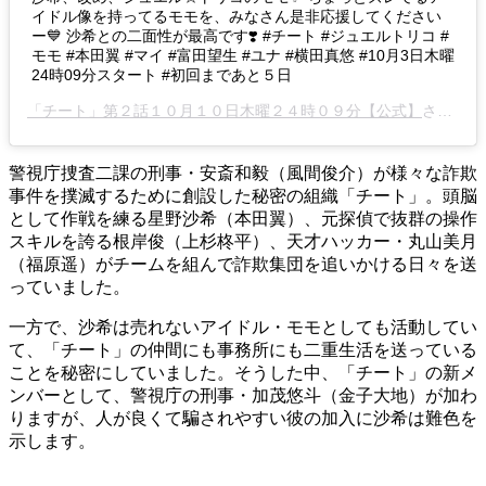
イドル像を持ってるモモを、みなさん是非応援してください
ー💙 沙希との二面性が最高です❣️ #チート #ジュエルトリコ #
モモ #本田翼 #マイ #富田望生 #ユナ #横田真悠 #10月3日木曜
24時09分スタート #初回まであと５日
「チート」第２話１０月１０日木曜２４時０９分【公式】
さん(@cheat_drama)がシェアした投稿 -
警視庁捜査二課の刑事・安斎和毅（風間俊介）が様々な詐欺
事件を撲滅するために創設した秘密の組織「チート」。頭脳
として作戦を練る星野沙希（本田翼）、元探偵で抜群の操作
スキルを誇る根岸俊（上杉柊平）、天才ハッカー・丸山美月
（福原遥）がチームを組んで詐欺集団を追いかける日々を送
っていました。
一方で、沙希は売れないアイドル・モモとしても活動してい
て、「チート」の仲間にも事務所にも二重生活を送っている
ことを秘密にしていました。そうした中、「チート」の新メ
ンバーとして、警視庁の刑事・加茂悠斗（金子大地）が加わ
りますが、人が良くて騙されやすい彼の加入に沙希は難色を
示します。