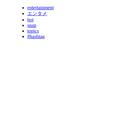
entertainment
エンタメ
hot
snap
topics
#hashtag