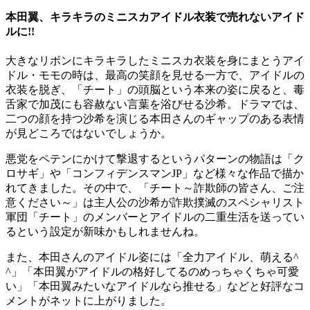
本田翼、キラキラのミニスカアイドル衣装で売れないアイド
ルに!!
大きなリボンにキラキラしたミニスカ衣装を身にまとうアイ
ドル・モモの時は、最高の笑顔を見せる一方で、アイドルの
衣装を脱ぎ、「チート」の頭脳という本来の姿に戻ると、毒
舌家で加茂にも容赦ない言葉を浴びせる沙希。ドラマでは、
二つの顔を持つ沙希を演じる本田さんのギャップのある表情
が見どころではないでしょうか。
悪党をペテンにかけて撃退するというパターンの物語は「ク
ロサギ」や「コンフィデンスマンJP」など様々な作品で描か
れてきました。その中で、「チート～詐欺師の皆さん、ご注
意ください～」は主人公の沙希が詐欺撲滅のスペシャリスト
軍団「チート」のメンバーとアイドルの二重生活を送ってい
るという設定が新味かもしれませんね。
また、本田さんのアイドル姿には「全力アイドル、萌える^
^」「本田翼がアイドルの格好してるのめっちゃくちゃ可愛
い」「本田翼みたいなアイドルなら推せる」などと好評なコ
メントがネットに上がりました。