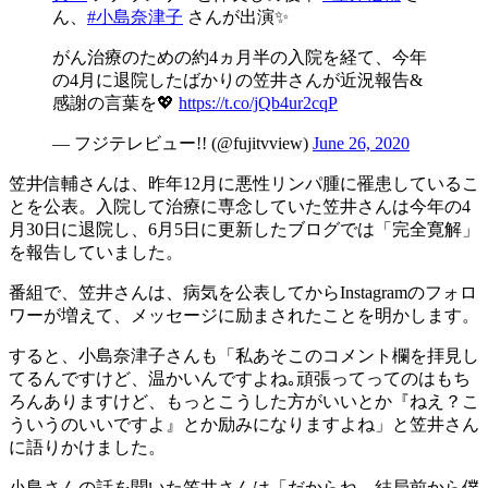
ん、
#小島奈津子
さんが出演✨
がん治療のための約4ヵ月半の入院を経て、今年
の4月に退院したばかりの笠井さんが近況報告&
感謝の言葉を💖
https://t.co/jQb4ur2cqP
— フジテレビュー!! (@fujitvview)
June 26, 2020
笠井信輔さんは、昨年12月に悪性リンパ腫に罹患しているこ
とを公表。入院して治療に専念していた笠井さんは今年の4
月30日に退院し、6月5日に更新したブログでは「完全寛解」
を報告していました。
番組で、笠井さんは、病気を公表してからInstagramのフォロ
ワーが増えて、メッセージに励まされたことを明かします。
すると、小島奈津子さんも「私あそこのコメント欄を拝見し
てるんですけど、温かいんですよね｡頑張ってってのはもち
ろんありますけど、もっとこうした方がいいとか『ねえ？こ
ういうのいいですよ』とか励みになりますよね」と笠井さん
に語りかけました。
小島さんの話を聞いた笠井さんは「だからね、結局前から僕