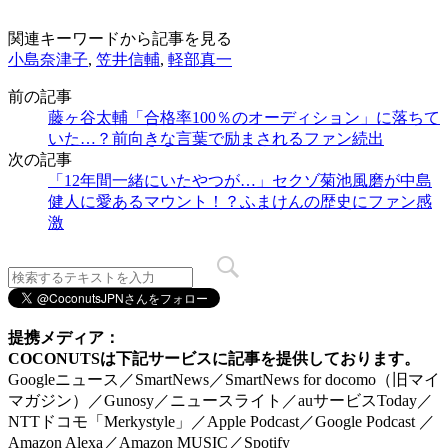
関連キーワードから記事を見る
小島奈津子
,
笠井信輔
,
軽部真一
前の記事
藤ヶ谷太輔「合格率100％のオーディション」に落ちて
いた…？前向きな言葉で励まされるファン続出
次の記事
「12年間一緒にいたやつが…」セクゾ菊池風磨が中島
健人に愛あるマウント！？ふまけんの歴史にファン感
激
提携メディア：
COCONUTSは下記サービスに記事を提供しております。
Googleニュース／SmartNews／SmartNews for docomo（旧マイ
マガジン）／Gunosy／ニュースライト／auサービスToday／
NTTドコモ「Merkystyle」／Apple Podcast／Google Podcast ／
Amazon Alexa／Amazon MUSIC／Spotify