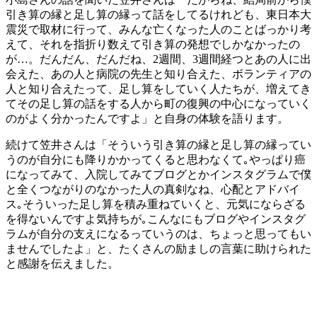
引き算の縁と足し算の縁って話をしてるけれども、東日本大
震災で取材に行って、みんな亡くなった人のことばっかり考
えて、それを指折り数えて引き算の発想でしかなかったの
が…。だんだん、だんだね、2週間、3週間経つとあの人に出
会えた、あの人と病院の先生と知り合えた、ボランティアの
人と知り合えたって、足し算をしていく人たちが、増えてき
てその足し算の話をする人から町の復興の中心になっていく
のがよく分かったんですよ」と自身の体験を語ります。
続けて笠井さんは「そういう引き算の縁と足し算の縁ってい
うのが自分にも降りかかってくると思わなくて｡やっぱり癌
になってみて、入院してみてブログとかインスタグラムで僕
と全くつながりのなかった人の真剣なね、心配とアドバイ
ス｡そういった足し算を積み重ねていくと、元気にならざる
を得ないんですよ気持ちが｡こんなにもブログやインスタグ
ラムが自分の支えになるっていうのは、ちょっと思ってもい
ませんでしたよ」と、たくさんの励ましの言葉に助けられた
と感謝を伝えました。