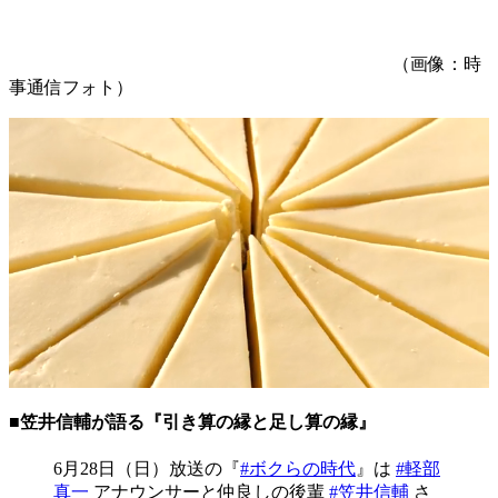
（画像：時
事通信フォト）
■笠井信輔が語る『引き算の縁と足し算の縁』
6月28日（日）放送の『
#ボクらの時代
』は
#軽部
真一
アナウンサーと仲良しの後輩
#笠井信輔
さ