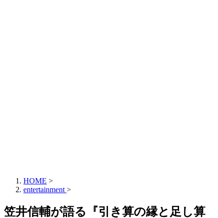
HOME
>
entertainment
>
笠井信輔が語る『引き算の縁と足し算