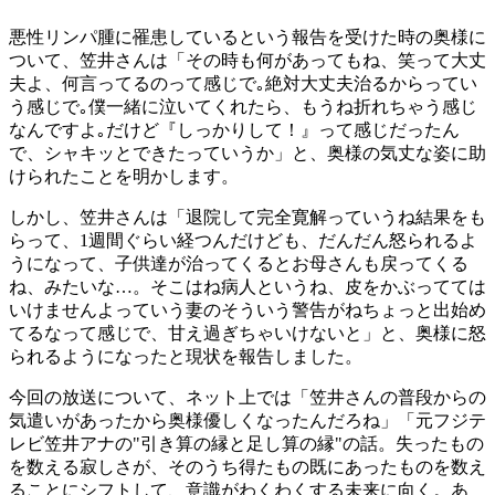
悪性リンパ腫に罹患しているという報告を受けた時の奥様に
ついて、笠井さんは「その時も何があってもね、笑って大丈
夫よ、何言ってるのって感じで｡絶対大丈夫治るからってい
う感じで｡僕一緒に泣いてくれたら、もうね折れちゃう感じ
なんですよ｡だけど『しっかりして！』って感じだったん
で、シャキッとできたっていうか」と、奥様の気丈な姿に助
けられたことを明かします。
しかし、笠井さんは「退院して完全寛解っていうね結果をも
らって、1週間ぐらい経つんだけども、だんだん怒られるよ
うになって、子供達が治ってくるとお母さんも戻ってくる
ね、みたいな…。そこはね病人というね、皮をかぶってては
いけませんよっていう妻のそういう警告がねちょっと出始め
てるなって感じで、甘え過ぎちゃいけないと」と、奥様に怒
られるようになったと現状を報告しました。
今回の放送について、ネット上では「笠井さんの普段からの
気遣いがあったから奥様優しくなったんだろね」「元フジテ
レビ笠井アナの"引き算の縁と足し算の縁"の話。失ったもの
を数える寂しさが、そのうち得たもの既にあったものを数え
ることにシフトして、意識がわくわくする未来に向く。あ