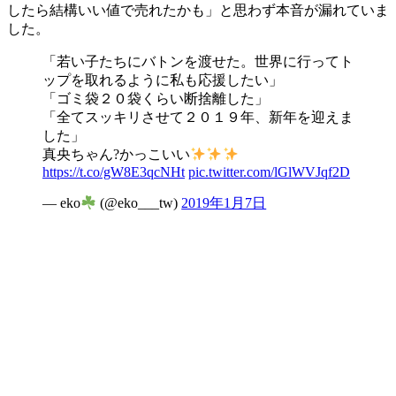
したら結構いい値で売れたかも」と思わず本音が漏れていま
した。
「若い子たちにバトンを渡せた。世界に行ってト
ップを取れるように私も応援したい」
「ゴミ袋２０袋くらい断捨離した」
「全てスッキリさせて２０１９年、新年を迎えま
した」
真央ちゃん?かっこいい
https://t.co/gW8E3qcNHt
pic.twitter.com/lGlWVJqf2D
— eko
(@eko___tw)
2019年1月7日