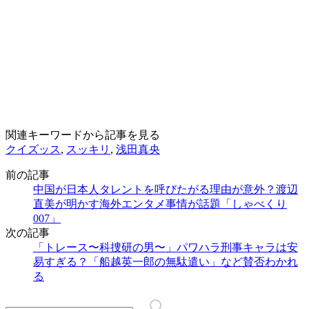
関連キーワードから記事を見る
クイズッス
,
スッキリ
,
浅田真央
前の記事
中国が日本人タレントを呼びたがる理由が意外？渡辺
直美が明かす海外エンタメ事情が話題「しゃべくり
007」
次の記事
「トレース〜科捜研の男〜」パワハラ刑事キャラは安
易すぎる？「船越英一郎の無駄遣い」など賛否わかれ
る