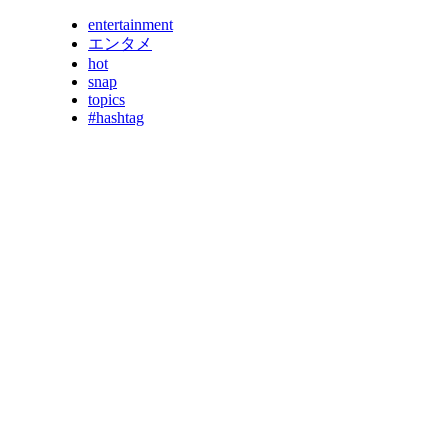
entertainment
エンタメ
hot
snap
topics
#hashtag