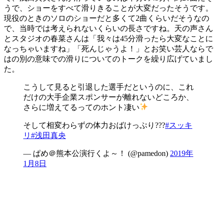
うで、ショーをすべて滑りきることが大変だったそうです。
現役のときのソロのショーだと多くて2曲くらいだそうなの
で、当時では考えられないくらいの長さですね。天の声さん
とスタジオの春菜さんは「我々は45分滑ったら大変なことに
なっちゃいますね」「死んじゃうよ！」とお笑い芸人ならで
はの別の意味での滑りについてのトークを繰り広げていまし
た。
こうして見ると引退した選手だというのに、これ
だけの大手企業スポンサーが離れないどころか、
さらに増えてるってのホント凄い
そして相変わらずの体力おばけっぷり???
#スッキ
リ
#浅田真央
— ぱめ＠熊本公演行くよ～！ (@pamedon)
2019年
1月8日