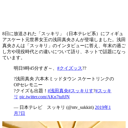
8日に放送された「スッキリ」（日本テレビ系）にフィギュ
アスケート元世界女王の浅田真央さんが登場しました。浅田
真央さんは「スッキリ」のインタビューに答え、年末の過ご
し方や現役時代との違いについて語り、ネットで話題になっ
ています。
明日9時45分すぎ～、
#クイズッス
??
?浅田真央 六本木ミッドタウン スケートリンクの
OPセレモニー
?クイズも出題！
#浅田真央
#スッキりす
?
#スッキ
リ
pic.twitter.com/AKn7tuftJN
— 日本テレビ スッキリ (@ntv_sukkiri)
2019年1
月7日