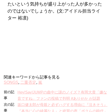
たいという気持ちが盛り上がった人が多かった
のではないでしょうか。(文:アイドル担当ライ
ター 裕凛)
関連キーワードから記事を見る
SONGS
,
二重否定
,
嵐
前の記
Hey!Say!JUMPの曲中に謎のノイズ？有岡大貴「嫌な
事
音ですね」ファンの投稿で判明 #ありせか が話題
次の記
坂口健太郎が母親と必ずハグする理由に『泣きそう』
事
『本当に心の綺麗な人』と絶賛の声「ボクらの時代」