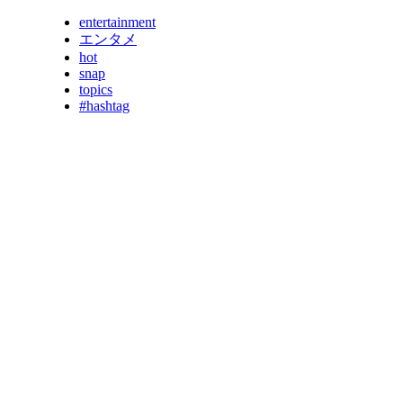
entertainment
エンタメ
hot
snap
topics
#hashtag