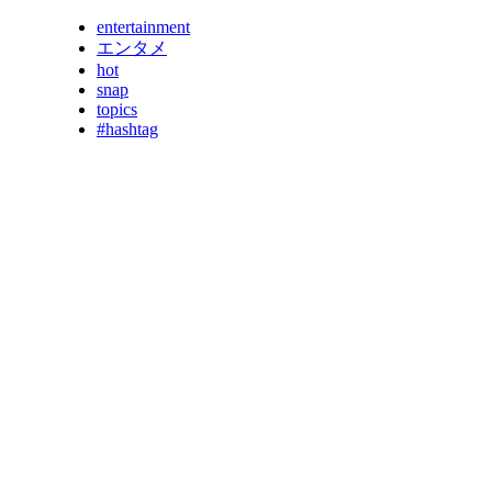
entertainment
エンタメ
hot
snap
topics
#hashtag