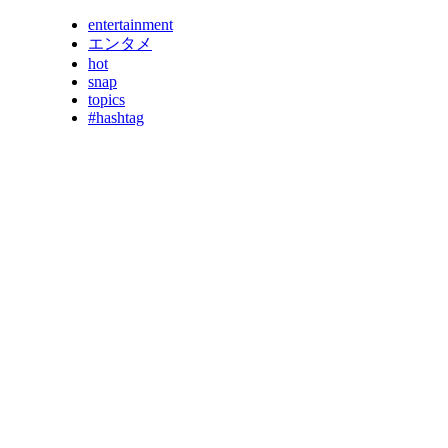
entertainment
エンタメ
hot
snap
topics
#hashtag