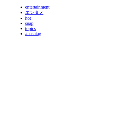
entertainment
エンタメ
hot
snap
topics
#hashtag