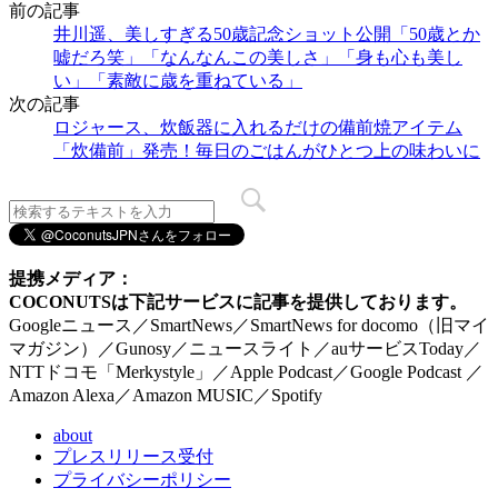
前の記事
井川遥、美しすぎる50歳記念ショット公開「50歳とか
嘘だろ笑」「なんなんこの美しさ」「身も心も美し
い」「素敵に歳を重ねている」
次の記事
ロジャース、炊飯器に入れるだけの備前焼アイテム
「炊備前」発売！毎日のごはんがひとつ上の味わいに
提携メディア：
COCONUTSは下記サービスに記事を提供しております。
Googleニュース／SmartNews／SmartNews for docomo（旧マイ
マガジン）／Gunosy／ニュースライト／auサービスToday／
NTTドコモ「Merkystyle」／Apple Podcast／Google Podcast ／
Amazon Alexa／Amazon MUSIC／Spotify
about
プレスリリース受付
プライバシーポリシー