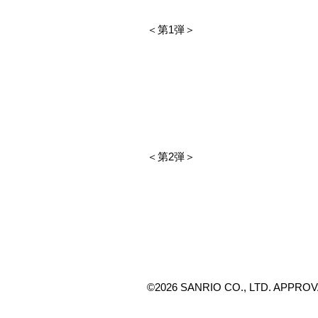
＜第1弾＞
＜第2弾＞
©2026 SANRIO CO., LTD. APPROV