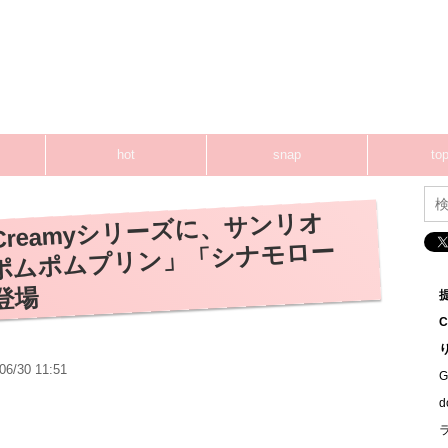
hot
snap
top
reamyシリーズに、サンリオ
ポムポムプリン」「シナモロー
登場
06/30 11:51
G