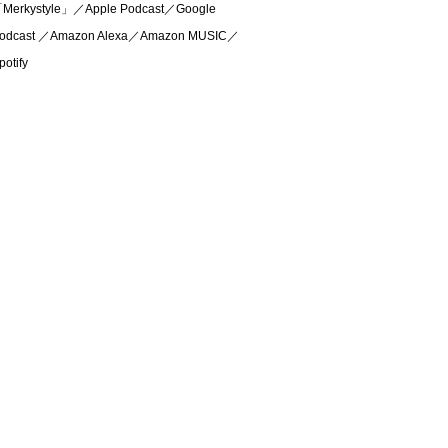
Merkystyle」／Apple Podcast／Google
odcast ／Amazon Alexa／Amazon MUSIC／
potify