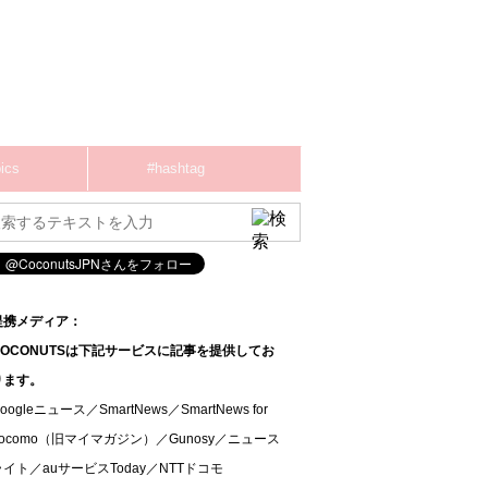
ics
#hashtag
提携メディア：
COCONUTSは下記サービスに記事を提供してお
ります。
oogleニュース／SmartNews／SmartNews for
docomo（旧マイマガジン）／Gunosy／ニュース
ライト／auサービスToday／NTTドコモ