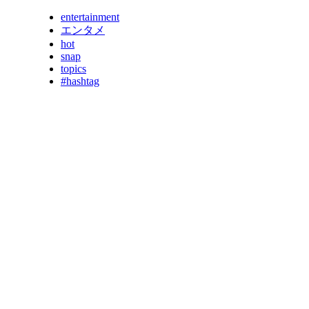
entertainment
エンタメ
hot
snap
topics
#hashtag