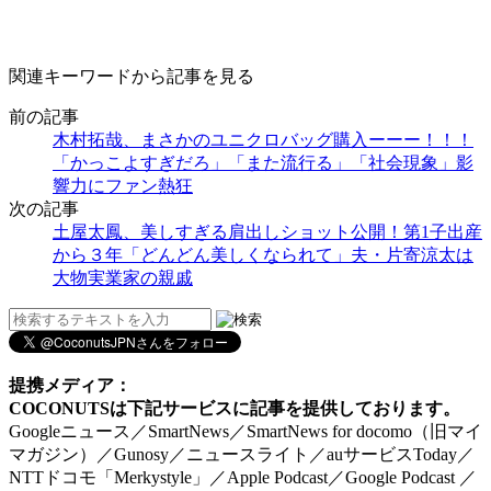
関連キーワードから記事を見る
前の記事
木村拓哉、まさかのユニクロバッグ購入ーーー！！！
「かっこよすぎだろ」「また流行る」「社会現象」影
響力にファン熱狂
次の記事
土屋太鳳、美しすぎる肩出しショット公開！第1子出産
から３年「どんどん美しくなられて」夫・片寄涼太は
大物実業家の親戚
提携メディア：
COCONUTSは下記サービスに記事を提供しております。
Googleニュース／SmartNews／SmartNews for docomo（旧マイ
マガジン）／Gunosy／ニュースライト／auサービスToday／
NTTドコモ「Merkystyle」／Apple Podcast／Google Podcast ／