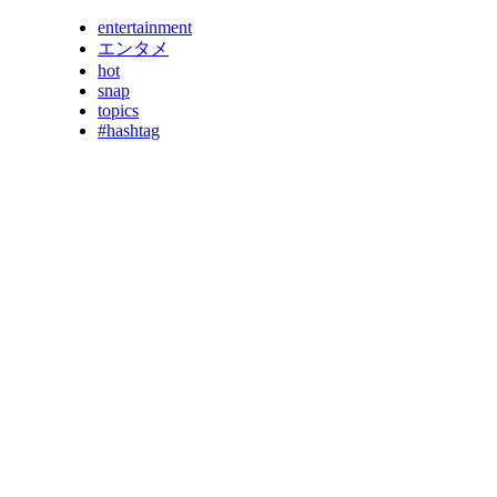
entertainment
エンタメ
hot
snap
topics
#hashtag