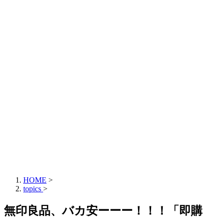
HOME
>
topics
>
無印良品、バカ安ーーー！！！「即購