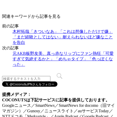
関連キーワードから記事を見る
前の記事
木村拓哉「きついなあ」「これは想像しただけで嫌」
「まだ経験としてはない」耐えられないほど嫌なこと
を告白
次の記事
元AKB板野友美、真っ赤なリップにファン熱狂「可愛
すぎて気絶するかと」「めちゃタイプ」「色っぽくな
った」
提携メディア：
COCONUTSは下記サービスに記事を提供しております。
Googleニュース／SmartNews／SmartNews for docomo（旧マイ
マガジン）／Gunosy／ニュースライト／auサービスToday／
NTTドコモ「Merkystyle」／Apple Podcast／Google Podcast ／