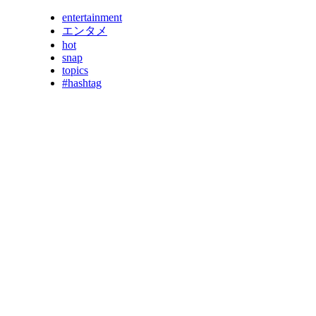
entertainment
エンタメ
hot
snap
topics
#hashtag