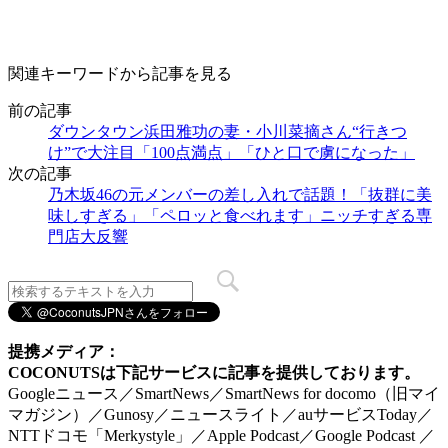
関連キーワードから記事を見る
前の記事
ダウンタウン浜田雅功の妻・小川菜摘さん“行きつ
け”で大注目「100点満点」「ひと口で虜になった」
次の記事
乃木坂46の元メンバーの差し入れで話題！「抜群に美
味しすぎる」「ペロッと食べれます」ニッチすぎる専
門店大反響
提携メディア：
COCONUTSは下記サービスに記事を提供しております。
Googleニュース／SmartNews／SmartNews for docomo（旧マイ
マガジン）／Gunosy／ニュースライト／auサービスToday／
NTTドコモ「Merkystyle」／Apple Podcast／Google Podcast ／