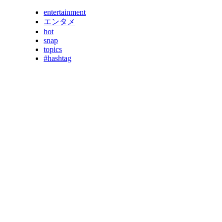
entertainment
エンタメ
hot
snap
topics
#hashtag