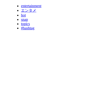
entertainment
エンタメ
hot
snap
topics
#hashtag