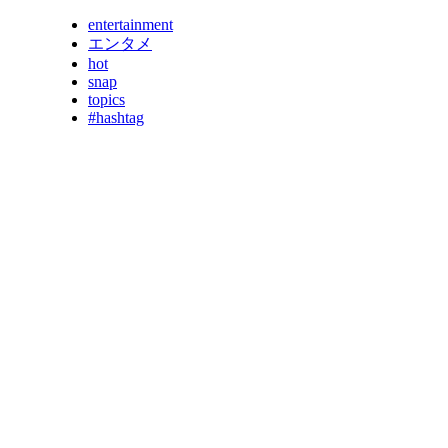
entertainment
エンタメ
hot
snap
topics
#hashtag