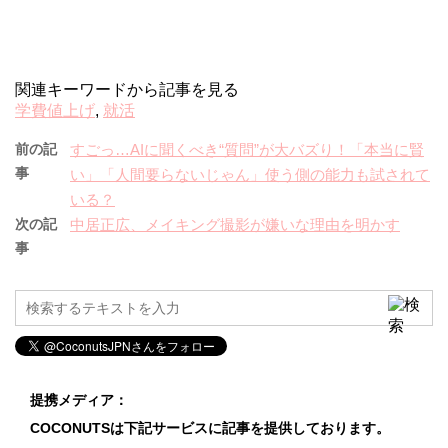
関連キーワードから記事を見る
学費値上げ
,
就活
前の記
すごっ…AIに聞くべき“質問”が大バズり！「本当に賢
事
い」「人間要らないじゃん」使う側の能力も試されて
いる？
次の記
中居正広、メイキング撮影が嫌いな理由を明かす
事
提携メディア：
COCONUTSは下記サービスに記事を提供しております。