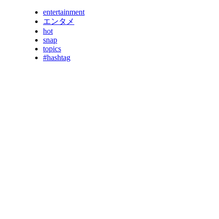
entertainment
エンタメ
hot
snap
topics
#hashtag