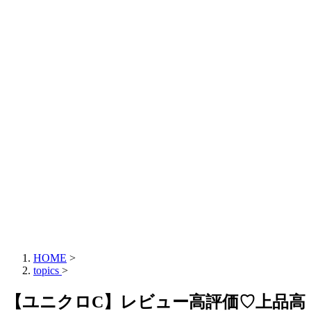
HOME
>
topics
>
【ユニクロC】レビュー高評価♡上品高