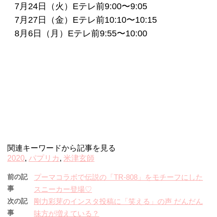
7月24日（火）Eテレ前9:00〜9:05
7月27日（金）Eテレ前10:10〜10:15
8月6日（月）Eテレ前9:55〜10:00
関連キーワードから記事を見る
2020
,
パプリカ
,
米津玄師
前の記
プーマコラボで伝説の「TR-808」をモチーフにした
事
スニーカー登場♡
次の記
剛力彩芽のインスタ投稿に「笑える」の声 だんだん
事
味方が増えている？