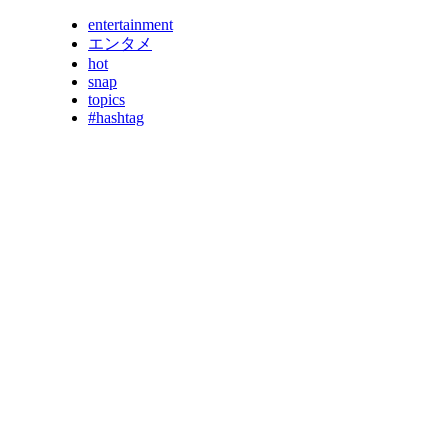
entertainment
エンタメ
hot
snap
topics
#hashtag