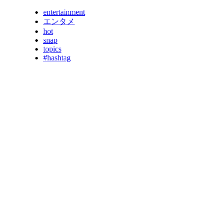
entertainment
エンタメ
hot
snap
topics
#hashtag