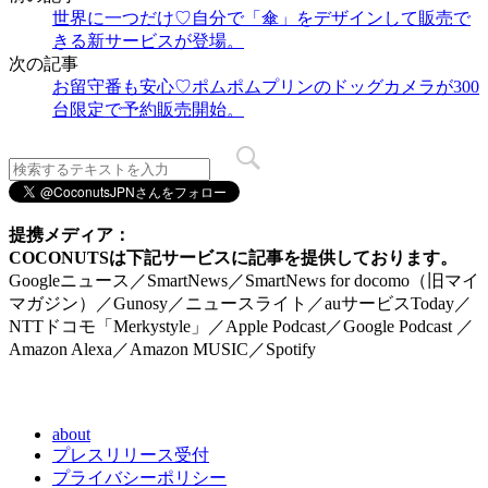
世界に一つだけ♡自分で「傘」をデザインして販売で
きる新サービスが登場。
次の記事
お留守番も安心♡ポムポムプリンのドッグカメラが300
台限定で予約販売開始。
提携メディア：
COCONUTSは下記サービスに記事を提供しております。
Googleニュース／SmartNews／SmartNews for docomo（旧マイ
マガジン）／Gunosy／ニュースライト／auサービスToday／
NTTドコモ「Merkystyle」／Apple Podcast／Google Podcast ／
Amazon Alexa／Amazon MUSIC／Spotify
about
プレスリリース受付
プライバシーポリシー