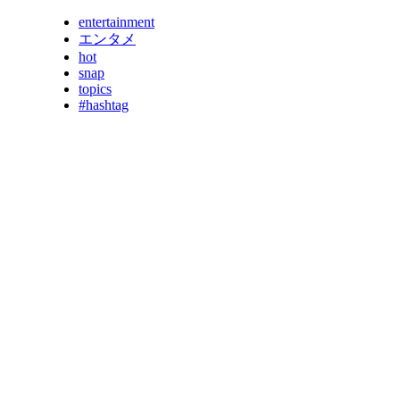
entertainment
エンタメ
hot
snap
topics
#hashtag