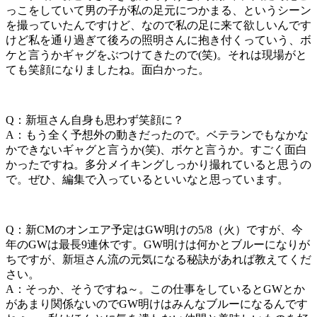
っこをしていて男の子が私の足元につかまる、というシーン
を撮っていたんですけど、なので私の足に来て欲しいんです
けど私を通り過ぎて後ろの照明さんに抱き付くっていう、ボ
ケと言うかギャグをぶつけてきたので(笑)。それは現場がと
ても笑顔になりましたね。面白かった。
Q：新垣さん自身も思わず笑顔に？
A：もう全く予想外の動きだったので。ベテランでもなかな
かできないギャグと言うか(笑)、ボケと言うか。すごく面白
かったですね。多分メイキングしっかり撮れていると思うの
で。ぜひ、編集で入っているといいなと思っています。
Q：新CMのオンエア予定はGW明けの5/8（火）ですが、今
年のGWは最長9連休です。GW明けは何かとブルーになりが
ちですが、新垣さん流の元気になる秘訣があれば教えてくだ
さい。
A：そっか、そうですね～。この仕事をしているとGWとか
があまり関係ないのでGW明けはみんなブルーになるんです