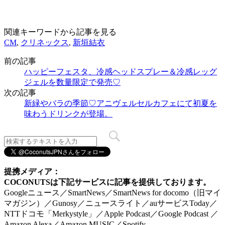
関連キーワードから記事を見る
CM
,
クリネックス
,
新垣結衣
前の記事
ハッピーフェスタ、冷感ヘッドスプレー＆冷感レッグ
ジェルを数量限定で発売♡
次の記事
新緑やバラの季節♡アニヴェルセルカフェにて初夏を
味わうドリンクが登場。
提携メディア：
COCONUTSは下記サービスに記事を提供しております。
Googleニュース／SmartNews／SmartNews for docomo（旧マイ
マガジン）／Gunosy／ニュースライト／auサービスToday／
NTTドコモ「Merkystyle」／Apple Podcast／Google Podcast ／
Amazon Alexa／Amazon MUSIC／Spotify