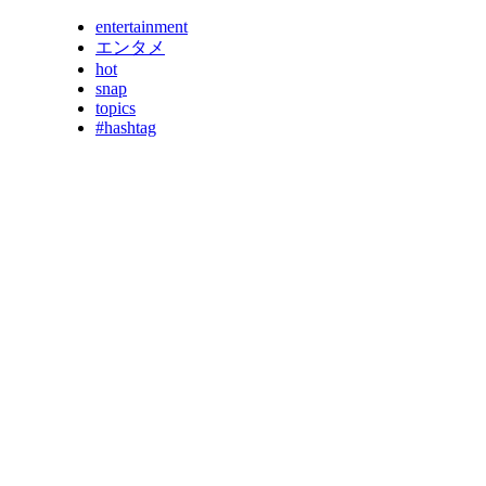
entertainment
エンタメ
hot
snap
topics
#hashtag