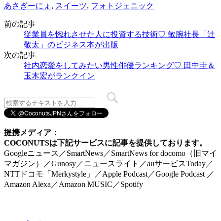
あさぎーにょ
,
スイーツ
,
フォトジェニック
前の記事
従業員を惚れさせた人に投資する技術♡ 敏腕社長「辻
敬太」のビジネス本が出版
次の記事
社内恋愛をしてみたい男性俳優ランキング♡ 田中圭＆
玉木宏がランクイン
提携メディア：
COCONUTSは下記サービスに記事を提供しております。
Googleニュース／SmartNews／SmartNews for docomo（旧マイ
マガジン）／Gunosy／ニュースライト／auサービスToday／
NTTドコモ「Merkystyle」／Apple Podcast／Google Podcast ／
Amazon Alexa／Amazon MUSIC／Spotify