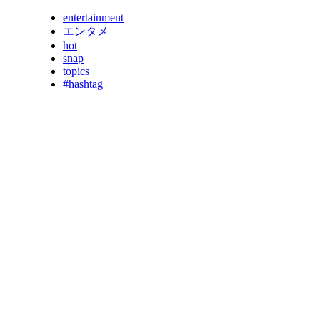
entertainment
エンタメ
hot
snap
topics
#hashtag