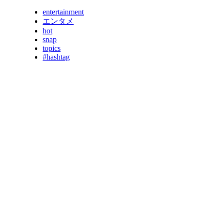
entertainment
エンタメ
hot
snap
topics
#hashtag