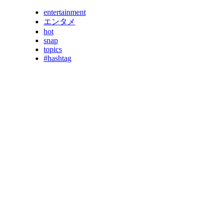
entertainment
エンタメ
hot
snap
topics
#hashtag