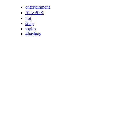
entertainment
エンタメ
hot
snap
topics
#hashtag