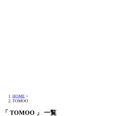
HOME
>
TOMOO
「 TOMOO 」 一覧