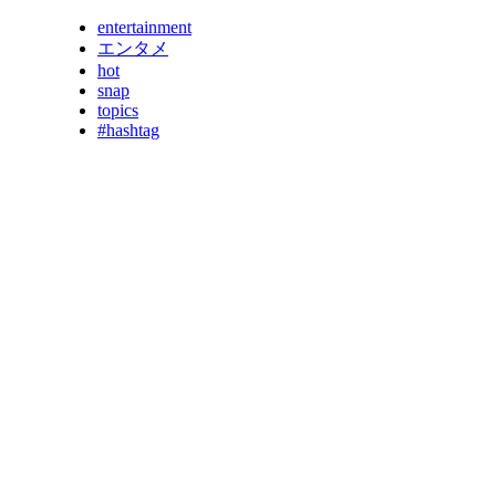
entertainment
エンタメ
hot
snap
topics
#hashtag