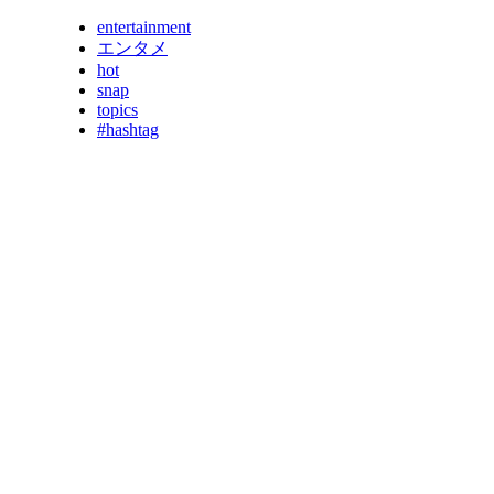
entertainment
エンタメ
hot
snap
topics
#hashtag