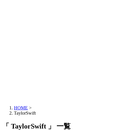
HOME
>
TaylorSwift
「 TaylorSwift 」 一覧