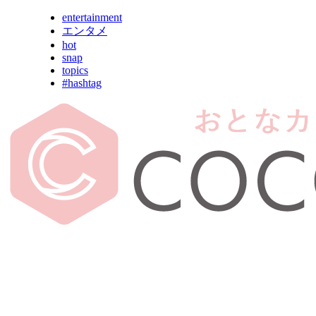
entertainment
エンタメ
hot
snap
topics
#hashtag