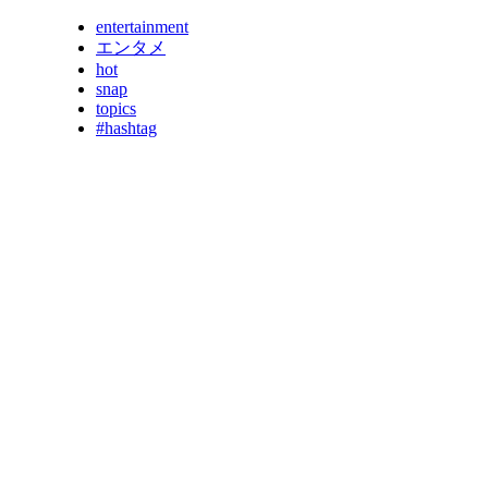
entertainment
エンタメ
hot
snap
topics
#hashtag