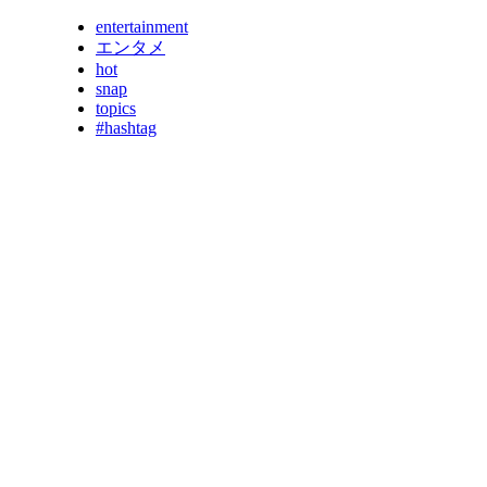
entertainment
エンタメ
hot
snap
topics
#hashtag