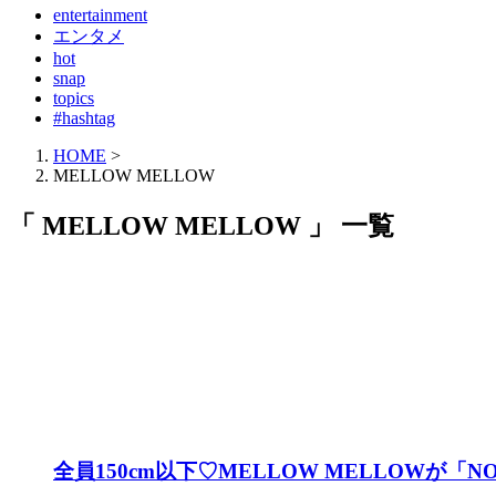
entertainment
エンタメ
hot
snap
topics
#hashtag
HOME
>
MELLOW MELLOW
「 MELLOW MELLOW 」 一覧
全員150cm以下♡MELLOW MELLOWが「NO 