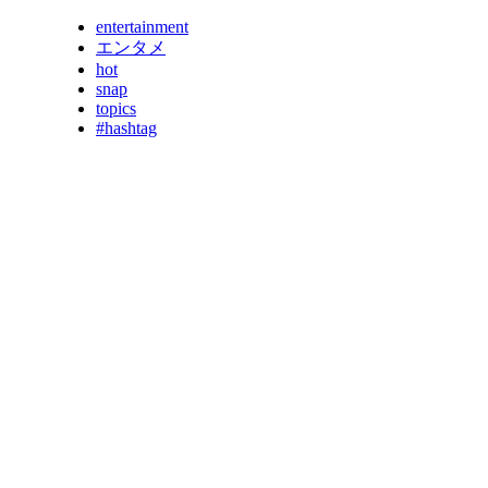
entertainment
エンタメ
hot
snap
topics
#hashtag