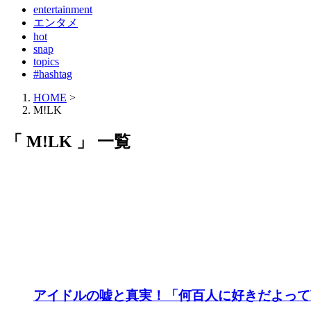
entertainment
エンタメ
hot
snap
topics
#hashtag
HOME
>
MǃLK
「 MǃLK 」 一覧
アイドルの嘘と真実！「何百人に好きだよって