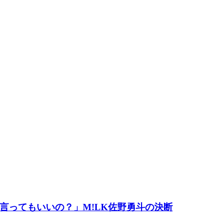
言ってもいいの？」M!LK佐野勇斗の決断