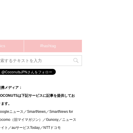
ics
#hashtag
提携メディア：
COCONUTSは下記サービスに記事を提供してお
ります。
oogleニュース／SmartNews／SmartNews for
docomo（旧マイマガジン）／Gunosy／ニュース
ライト／auサービスToday／NTTドコモ