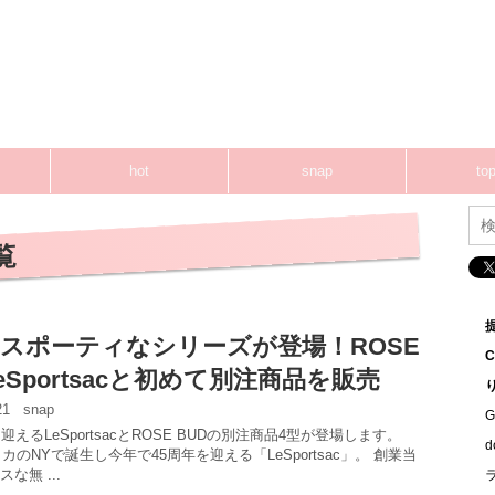
hot
snap
top
一覧
スポーティなシリーズが登場！ROSE
eSportsacと初めて別注商品を販売
:21
snap
G
迎えるLeSportsacとROSE BUDの別注商品4型が登場します。
リカのNYで誕生し今年で45周年を迎える「LeSportsac」。 創業当
な無 ...