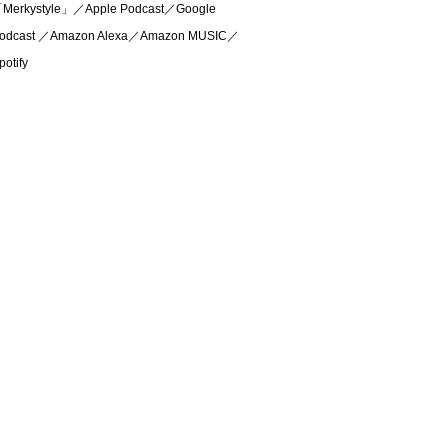
Merkystyle」／Apple Podcast／Google
odcast ／Amazon Alexa／Amazon MUSIC／
potify