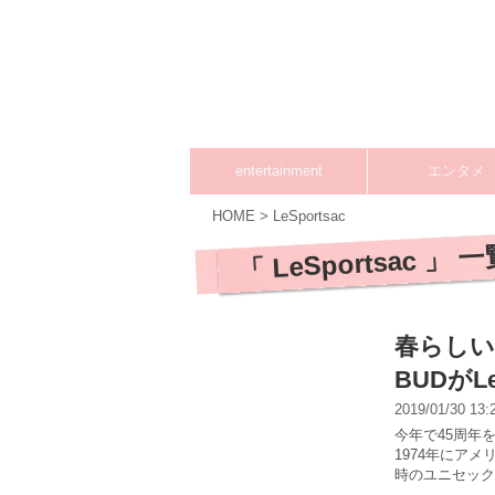
entertainment
エンタメ
HOME
>
LeSportsac
「 LeSportsac 」 
春らしい
BUDがL
2019/01/30 13
今年で45周年を
1974年にアメ
時のユニセックス