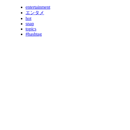
entertainment
エンタメ
hot
snap
topics
#hashtag