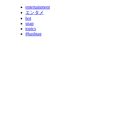
entertainment
エンタメ
hot
snap
topics
#hashtag