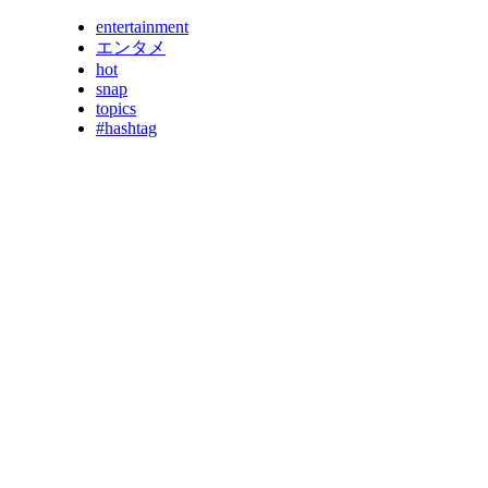
entertainment
エンタメ
hot
snap
topics
#hashtag