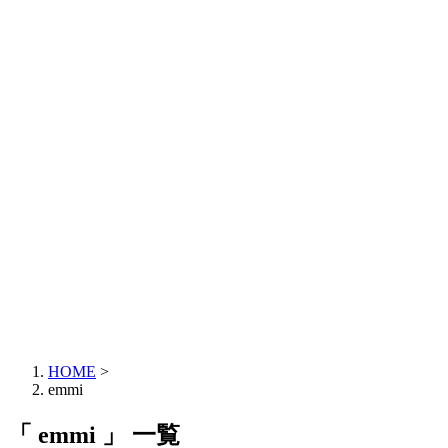
HOME
>
emmi
「 emmi 」 一覧