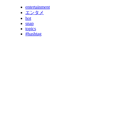
entertainment
エンタメ
hot
snap
topics
#hashtag