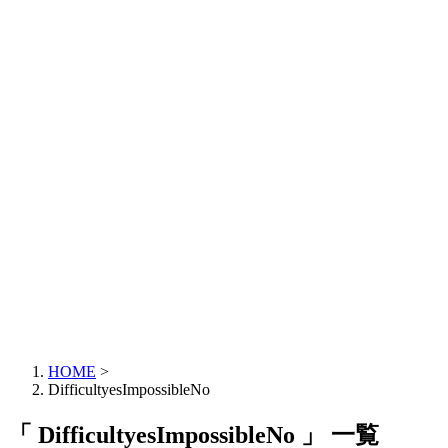
HOME
>
DifficultyesImpossibleNo
「 DifficultyesImpossibleNo 」 一覧