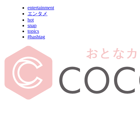
entertainment
エンタメ
hot
snap
topics
#hashtag