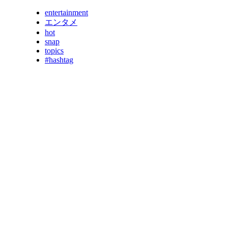
entertainment
エンタメ
hot
snap
topics
#hashtag