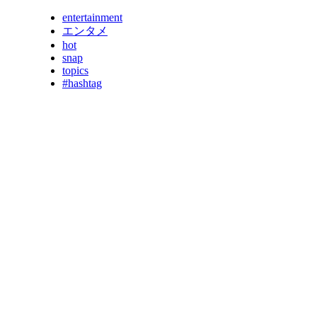
entertainment
エンタメ
hot
snap
topics
#hashtag