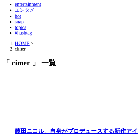
entertainment
エンタメ
hot
snap
topics
#hashtag
HOME
>
cimer
「 cimer 」 一覧
藤田ニコル、自身がプロデュースする新作アイ