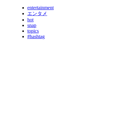
entertainment
エンタメ
hot
snap
topics
#hashtag