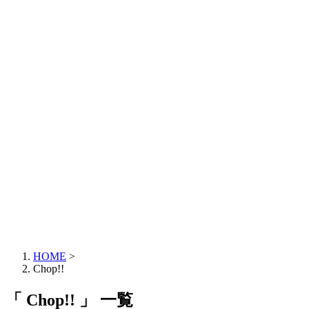
HOME
>
Chop!!
「 Chop!! 」 一覧