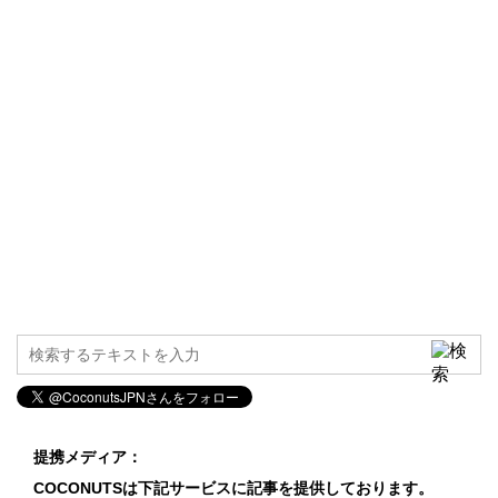
提携メディア：
COCONUTSは下記サービスに記事を提供しております。