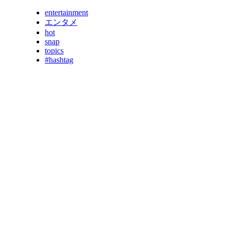
entertainment
エンタメ
hot
snap
topics
#hashtag