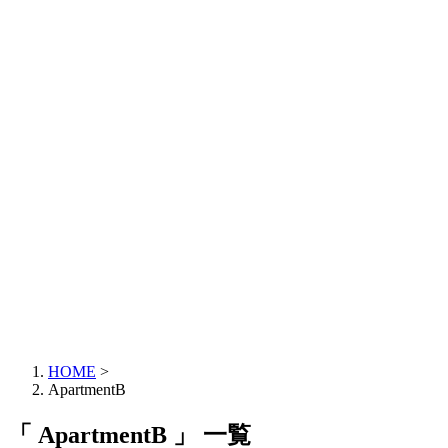
HOME
>
ApartmentB
「 ApartmentB 」 一覧