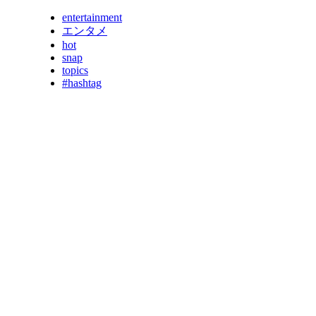
entertainment
エンタメ
hot
snap
topics
#hashtag