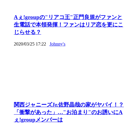
Aぇ!groupの"リアコ王"正門良規がファンと
生電話で本領発揮！ファンはリア恋を更にこ
じらせる？
2020/03/25 17:22
Johnny's
関西ジャニーズJr.佐野晶哉の家がヤバイ！？
「衝撃があった」…"お泊まり"のお誘いにA
ぇ!groupメンバーは