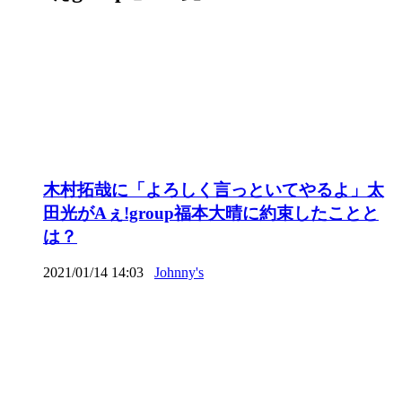
木村拓哉に「よろしく言っといてやるよ」太
田光がAぇ!group福本大晴に約束したことと
は？
2021/01/14 14:03
Johnny's