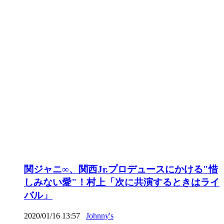
関ジャニ∞、関西Jr.プロデュースにかける"惜
しみない愛"！村上「次に共演するときはライ
バル」
2020/01/16 13:57
Johnny's