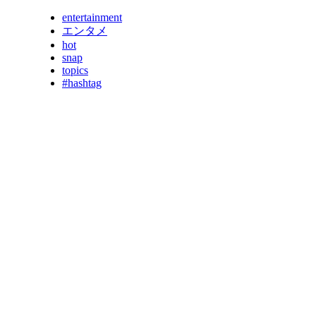
entertainment
エンタメ
hot
snap
topics
#hashtag