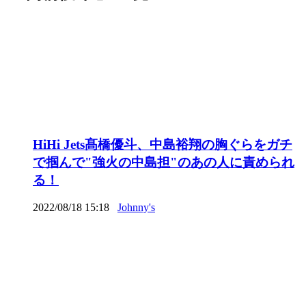
HiHi Jets髙橋優斗、中島裕翔の胸ぐらをガチ
で掴んで"強火の中島担"のあの人に責められ
る！
2022/08/18 15:18
Johnny's