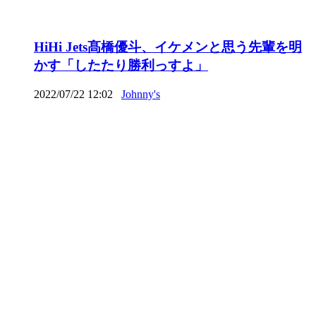
HiHi Jets髙橋優斗、イケメンと思う先輩を明
かす「したたり勝利っすよ」
2022/07/22 12:02
Johnny's